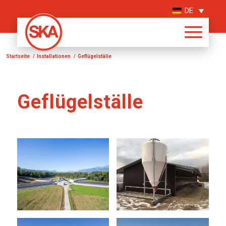
DE
Startseite
/
Installationen
/
Geflügelställe
Geflügelställe