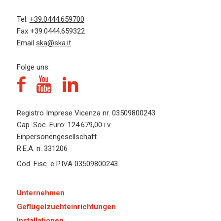
Tel.
+39.0444.659700
Fax +39.0444.659322
Email
ska@ska.it
Folge uns:
Registro Imprese Vicenza nr. 03509800243
Cap. Soc. Euro:
124.679,00
i.v.
Einpersonengesellschaft
R.E.A. n. 331206
Cod. Fisc. e P.IVA 03509800243
Unternehmen
Geflügelzuchteinrichtungen
Installationen